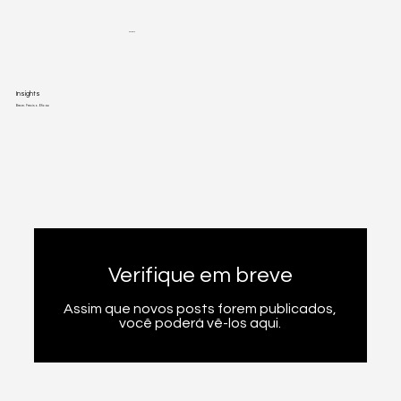
POLARIS
Insights
Breve. Preciso. Eficaz.
Verifique em breve
Assim que novos posts forem publicados,
você poderá vê-los aqui.